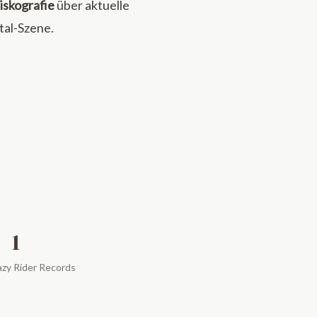
iskografie
über aktuelle
tal-Szene.
1
azy Rider Records