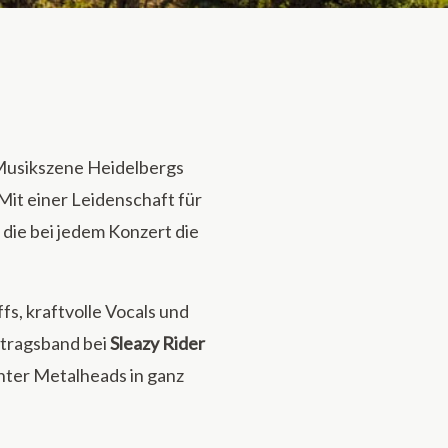
 Musikszene Heidelbergs
it einer Leidenschaft für
die bei jedem Konzert die
fs, kraftvolle Vocals und
rtragsband bei
Sleazy Rider
hter Metalheads in ganz