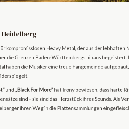
s Heidelberg
hen Heavy-Metal-Band Irony aus Heidelberg.
für kompromisslosen Heavy Metal, der aus der lebhaften
er die Grenzen Baden-Württembergs hinaus begeistert. M
al haben die Musiker eine treue Fangemeinde aufgebaut, 
iderspiegelt.
t"
und
„Black For More"
hat Irony bewiesen, dass harte Rif
sätze sind – sie sind das Herzstück ihres Sounds. Als Ve
elberger ihren Weg in die Plattensammlungen eingefleisc