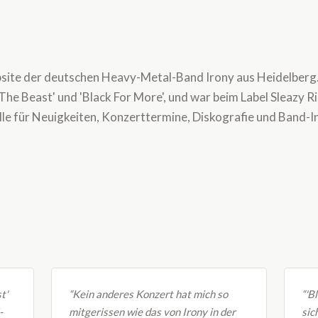
bsite der deutschen Heavy-Metal-Band Irony aus Heidelberg.
The Beast' und 'Black For More', und war beim Label Sleazy R
telle für Neuigkeiten, Konzerttermine, Diskografie und Band-
t'
“Kein anderes Konzert hat mich so
“'B
-
mitgerissen wie das von Irony in der
sic