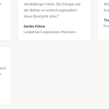
e
Heidelberger Halle. Die Energie auf
Wur
der Bühne ist einfach unglaublich –
kra
diese Band gibt alles!”
Th
Roc
Sandra Kühne
Langjährige Fangemeinde, Mannheim
fach
n