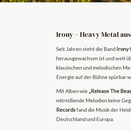
Ironyweb
Irony – Heavy Metal au
Ironyweb.de war die offizielle Website der deutsc
Seit Jahren steht die Band
Irony
herausgewachsen ist und weit üb
klassischen und melodischen Met
Energie auf der Bühne spürbar w
Mit Alben wie
„Release The Beas
mitreißende Melodien keine Gegen
Records
fand die Musik der Heid
Deutschland und Europa.