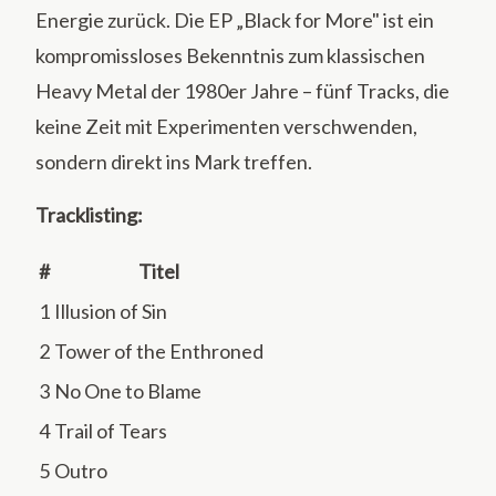
Energie zurück. Die EP „Black for More" ist ein
kompromissloses Bekenntnis zum klassischen
Heavy Metal der 1980er Jahre – fünf Tracks, die
keine Zeit mit Experimenten verschwenden,
sondern direkt ins Mark treffen.
Tracklisting:
#
Titel
1
Illusion of Sin
2
Tower of the Enthroned
3
No One to Blame
4
Trail of Tears
5
Outro